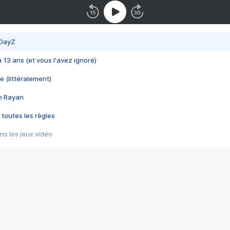
 DayZ
 a 13 ans (et vous l'avez ignoré)
e (littéralement)
im Rayan
 toutes les règles
s les jeux vidéo
us choquant de Rockstar ? - Le scandale BULLY
e plus moche de Steam
du RÊVE tourne au CAUCHEMAR
pendant 8 heures
it… à tort