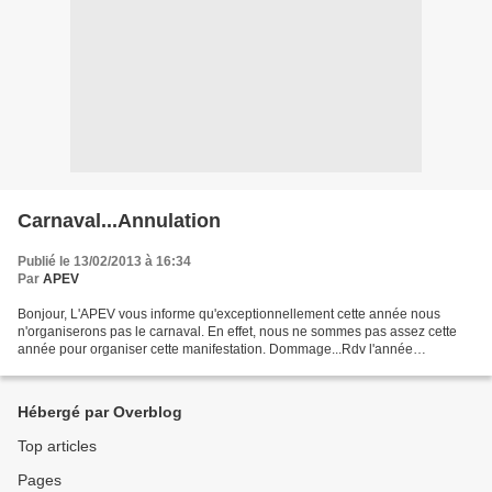
Carnaval...Annulation
Publié le 13/02/2013 à 16:34
Par
APEV
Bonjour, L'APEV vous informe qu'exceptionnellement cette année nous
n'organiserons pas le carnaval. En effet, nous ne sommes pas assez cette
année pour organiser cette manifestation. Dommage...Rdv l'année
prochaine....Et n'oubliez pas la fête des écoles...
Hébergé par Overblog
Top articles
Pages